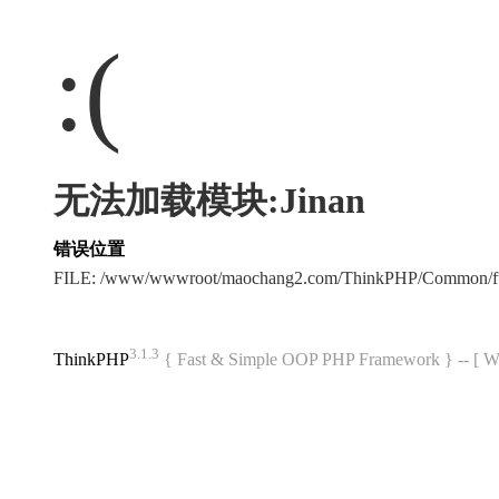
:(
无法加载模块:Jinan
错误位置
FILE: /www/wwwroot/maochang2.com/ThinkPHP/Common/f
3.1.3
ThinkPHP
{ Fast & Simple OOP PHP Framework } -- 