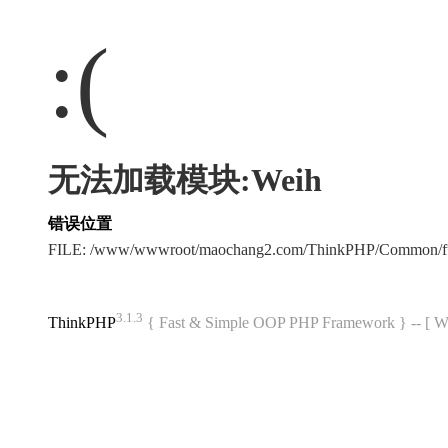
:(
无法加载模块:Weih
错误位置
FILE: /www/wwwroot/maochang2.com/ThinkPHP/Common/f
3.1.3
ThinkPHP
{ Fast & Simple OOP PHP Framework } -- 