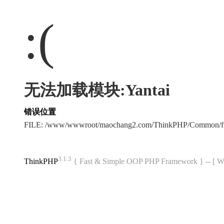
:(
无法加载模块:Yantai
错误位置
FILE: /www/wwwroot/maochang2.com/ThinkPHP/Common/f
3.1.3
ThinkPHP
{ Fast & Simple OOP PHP Framework } -- 