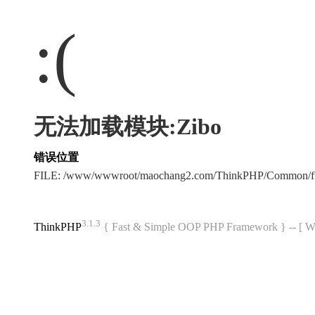
:(
无法加载模块:Zibo
错误位置
FILE: /www/wwwroot/maochang2.com/ThinkPHP/Common/f
3.1.3
ThinkPHP
{ Fast & Simple OOP PHP Framework } -- 