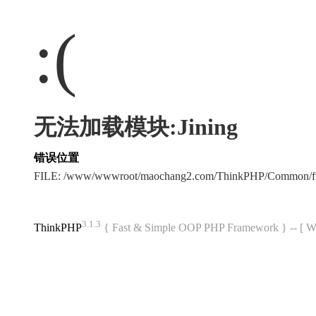
:(
无法加载模块:Jining
错误位置
FILE: /www/wwwroot/maochang2.com/ThinkPHP/Common/f
3.1.3
ThinkPHP
{ Fast & Simple OOP PHP Framework } -- 