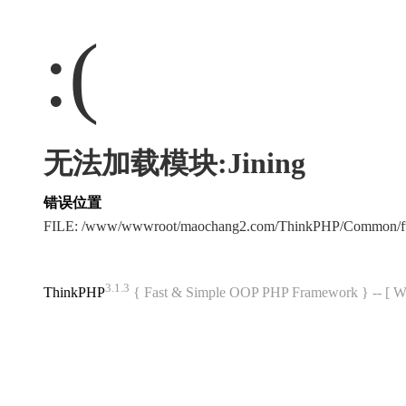
:(
无法加载模块:Jining
错误位置
FILE: /www/wwwroot/maochang2.com/ThinkPHP/Common/f
3.1.3
ThinkPHP
{ Fast & Simple OOP PHP Framework } -- 